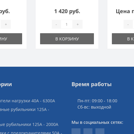
руб.
1 420 руб.
Цена 
+
-
+
-
ИНУ
В КОРЗИНУ
В 
ории
Время работы
тели нагрузки 40A - 6300A
Пн-пт: 09:00 - 18:00
Cб-вс: выходной
вные рубильники 125A -
Мы в социальных сетях:
ые рубильники 125A - 2000A
ики с предохранителями 50A -