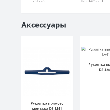
731728
D/661485-251
Аксессуары
Рукоятка в
DS-LA
Рукоятка прямого
монтажа DS-LI41