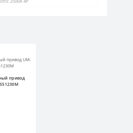
ctric 2500А 4P
ный привод
S51230M