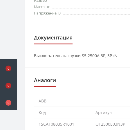
Размер
Масса, кг
Напряжение, В
Документация
Выключатель нагрузки S5 2500A 3P, 3P+N
0
Аналоги
0
ABB
0
Код
Артикул
1SCA108035R1001
OT2500E03N3P