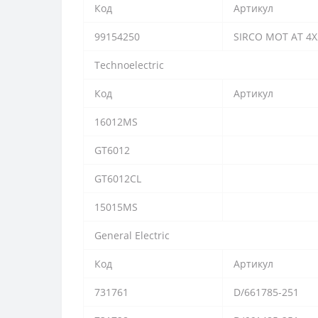
Код
Артикул
99154250
SIRCO MOT AT 4X
Technoelectric
Код
Артикул
16012MS
GT6012
GT6012CL
15015MS
General Electric
Код
Артикул
731761
D/661785-251