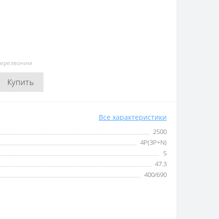
перезвоним
Купить
Все характеристики
2500
4P(3P+N)
5
47.3
400/690