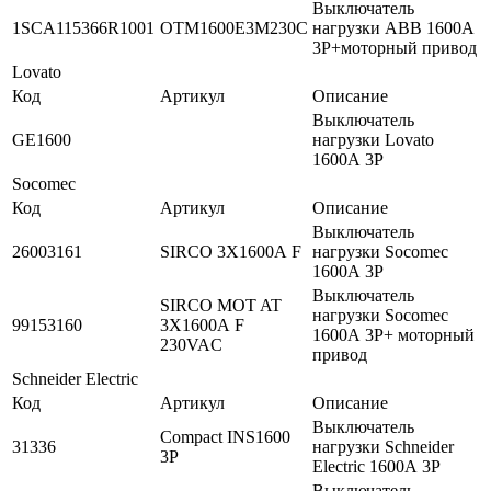
Выключатель
1SCA115366R1001
OTM1600E3M230C
нагрузки ABB 1600А
3P+моторный привод
Lovato
Код
Артикул
Описание
Выключатель
GE1600
нагрузки Lovato
1600А 3P
Socomec
Код
Артикул
Описание
Выключатель
26003161
SIRCO 3X1600А F
нагрузки Socomec
1600А 3P
Выключатель
SIRCO MOT AT
нагрузки Socomec
99153160
3X1600А F
1600А 3P+ моторный
230VAC
привод
Schneider Electric
Код
Артикул
Описание
Выключатель
Compact INS1600
31336
нагрузки Schneider
3P
Electric 1600А 3P
Выключатель