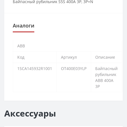
Байпасный рубильник S5S 400A 3P, 3P+N
Аналоги
ABB
Код
Артикул
Описание
1SCA145932R1001
OT400E03YLP
Байпасный
рубильник
ABB 400A
3P
Аксессуары