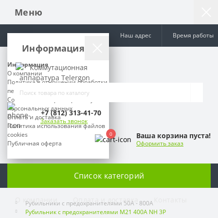
Меню
Наш адрес
Время работы
Информация
Информация
О компании
Политика в отношении обработки
персональных данных
Согласие на сбор и обработку
персональных данных
+7 (812) 313-41-70
Оплата и доставка
Заказать звонок
Политика использования файлов
0
cookies
Ваша корзина пуста!
Публичная оферта
Оформить заказ
Список категорий
О компании
Оплата и доставка
Контакты
Рубильники с предохранителями 50A - 800A
Рубильник с предохранителями M21 400A NH 3P