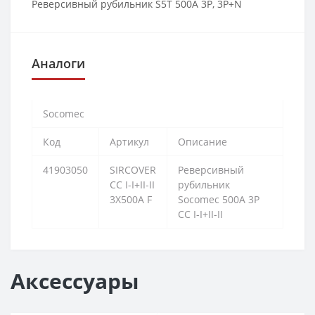
Реверсивный рубильник S5T 500A 3P, 3P+N
Аналоги
Socomec
Код
Артикул
Описание
41903050
SIRCOVER
Реверсивный
CC I-I+II-II
рубильник
3X500A F
Socomec 500А 3P
CC I-I+II-II
Аксессуары