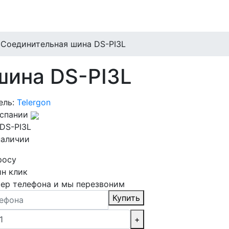
Соединительная шина DS-PI3L
шина DS-PI3L
ель:
Telergon
Испании
DS-PI3L
наличии
росу
ин клик
ер телефона и мы перезвоним
Купить
+