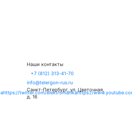
Наши контакты
+7 (812) 313-41-70
info@telergon-rus.ru
Санкт-Петербург, ул. Цветочная,
ca
https://twitter.com/elektromatika
https://www.youtube.
д. 16